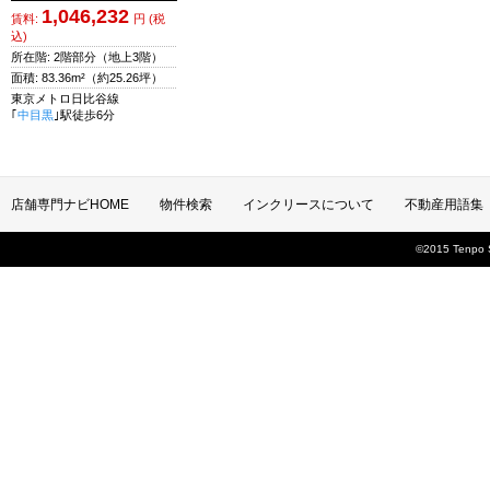
1,046,232
賃料:
円 (税
込)
所在階: 2階部分
（地上3階）
面積:
83.36m²
（約25.26坪）
東京メトロ日比谷線
｢
中目黒
｣駅徒歩6分
店舗専門ナビHOME
物件検索
インクリースについて
不動産用語集
©2015 Tenpo Se
お問い合わせ