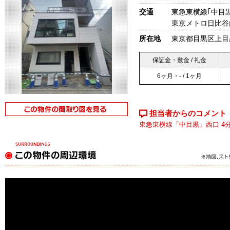
交通
東急東横線｢中目黒
東京メトロ日比谷
所在地
東京都目黒区上目
保証金・敷金 / 礼金
6ヶ月・- / 1ヶ月
担当者からのコメント
東急東横線「中目黒」西口 4分 