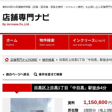
都内23区の店舗物件情報［店舗・貸店舗・居抜き物件・スケルトン物件］をお探しなら店舗専門
ホーム
物件検索
インクリース
について
home
item search
our advantage
店舗専門ナビHOME
物件検索
目黒区上目黒1丁目「中目黒」駅徒歩4
目黒区上目黒1丁目「中目黒」駅徒歩4分
1,150,600
賃料
円
所在階
1階部分
（地上3