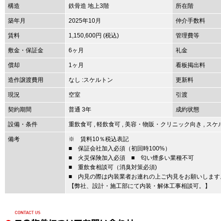
構造
鉄骨造 地上3階
所在階
築年月
2025年10月
仲介手数料
賃料
1,150,600円 (税込)
管理費等
敷金・保証金
6ヶ月
礼金
償却
1ヶ月
看板掲出料
造作譲渡費用
なし :スケルトン
更新料
現況
空室
引渡
契約期間
普通 3年
成約状態
設備・条件
重飲食可
,
軽飲食可
,
美容・物販・クリニック向き
,
スケ
備考
※ 賃料10％税込表記
■ 保証会社加入必須（初回時100%）
■ 火災保険加入必須 ■ 匂い煙多い業種不可
■ 重飲食相談可（消臭対策必須)
■ 内見の際は内装業者お連れの上ご内見をお願いします
【弊社、設計・施工部にて内装・解体工事相談可。】