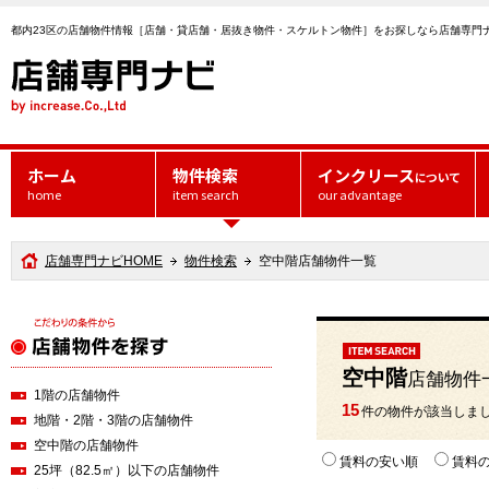
都内23区の店舗物件情報［店舗・貸店舗・居抜き物件・スケルトン物件］をお探しなら店舗専門
ホーム
物件検索
インクリース
について
home
item search
our advantage
店舗専門ナビHOME
物件検索
空中階店舗物件一覧
空中階
店舗物件
1階の店舗物件
15
件の物件が該当しま
地階・2階・3階の店舗物件
空中階の店舗物件
賃料の安い順
賃料
25坪（82.5㎡）以下の店舗物件