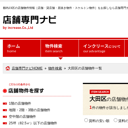
都内23区の店舗物件情報［店舗・貸店舗・居抜き物件・スケルトン物件］をお探しなら店舗専門
ホーム
物件検索
インクリース
について
home
item search
our advantage
店舗専門ナビHOME
物件検索
大田区の店舗物件一覧
大田区
の店舗物
1階の店舗物件
1
件の物件が該当しまし
地階・2階・3階の店舗物件
空中階の店舗物件
賃料の安い順
賃料
25坪（82.5㎡）以下の店舗物件