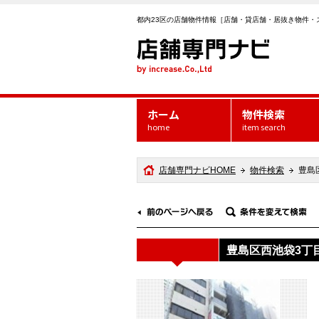
都内23区の店舗物件情報［店舗・貸店舗・居抜き物件・
ホーム
物件検索
home
item search
店舗専門ナビHOME
物件検索
豊島
豊島区西池袋3丁