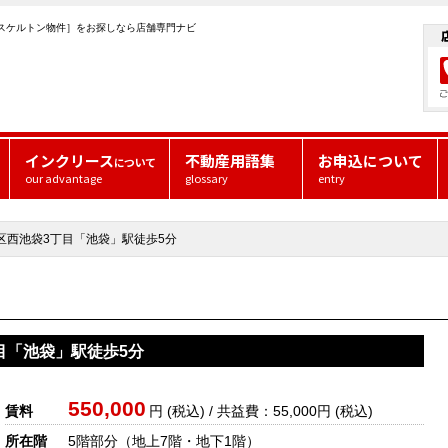
スケルトン物件］をお探しなら店舗専門ナビ
インクリース
不動産用語集
お申込について
について
our advantage
glossary
entry
区西池袋3丁目「池袋」駅徒歩5分
目「池袋」駅徒歩5分
550,000
賃料
円 (税込) / 共益費：55,000円 (税込)
所在階
5階部分
（地上7階・地下1階）