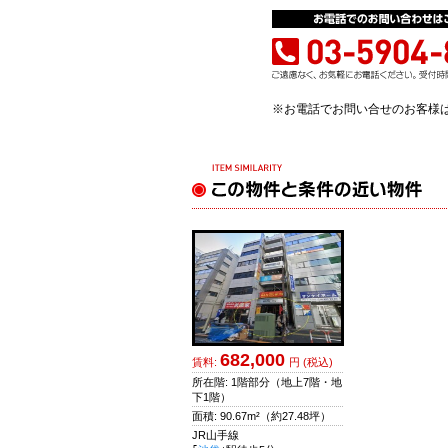
※お電話でお問い合せのお客様
682,000
賃料:
円 (税込)
所在階: 1階部分
（地上7階・地
下1階）
面積:
90.67m²
（約27.48坪）
JR山手線