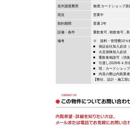
造作譲渡費用
無償
:カードショップ居
現況
営業中
契約期間
普通 2年
設備・条件
重飲食可
,
軽飲食可
,
美
備考
※ 賃料・管理費10％
■ 保証会社加入必須（
■ 火災保険加入必須
■ 重飲食相談可（消臭
■ 引渡し2026年４月
■ 現：カードショップ
■ 内見の際は内装業
【弊社、設計・施工部