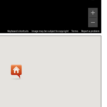
Keyboard shortcuts
Image may be subject to copyright
Terms
Report a problem