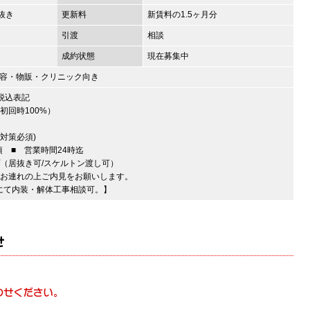
抜き
更新料
新賃料の1.5ヶ月分
引渡
相談
成約状態
現在募集中
容・物販・クリニック向き
税込表記
初回時100%）
対策必須)
頃 ■ 営業時間24時迄
（居抜き可/スケルトン渡し可）
者お連れの上ご内見をお願いします。
にて内装・解体工事相談可。】