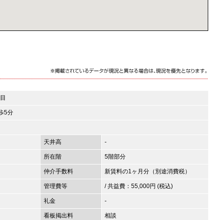
丁目
歩5分
天井高
-
所在階
5階部分
仲介手数料
新賃料の1ヶ月分（別途消費税）
管理費等
/ 共益費：55,000円 (税込)
礼金
-
看板掲出料
相談